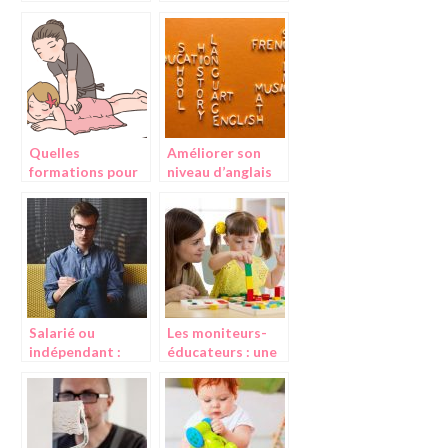
créer en nous un
devenir
esprit
véterinaire?
d’entrepreneur
Quelles
Améliorer son
formations pour
niveau d’anglais
le métier
d’esthéticienne
Salarié ou
Les moniteurs-
indépendant :
éducateurs : une
quelle voie
grande aide pour
professionnelle
les enfants en
choisir ?
difficulté sociale,
physique ou
mentale