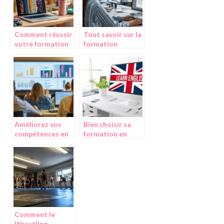
votre carrière
Comment réussir
Tout savoir sur la
votre formation
formation
couture à
SketchUp pour
distance : astuces
débutants en
et conseils
modélisation 3D
pratiques pour
débutants
Améliorez vos
Bien choisir sa
compétences en
formation en
analyse de
anglais pour
données avec une
atteindre ses
formation
objectifs
Matomo
professionnels
complète
Comment le
Wrestling