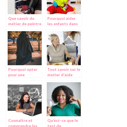
Que savoir du
Pourquoi aider
métier de peintre
les enfants dans
le developpement
des experiences
sensorielles ?
Pourquoi opter
Tout savoir sur le
pour une
metier d’aide
formation
medico-
diplomante ?
psychologique
Connaître et
Qu’est-ce que le
comprendre les
test de