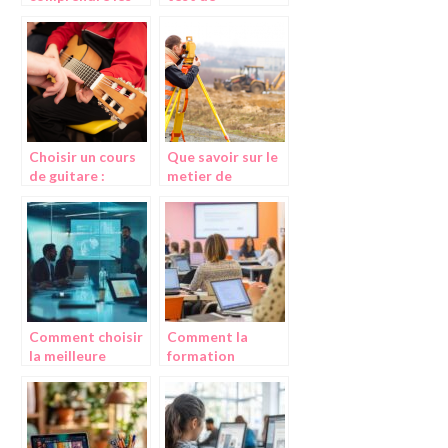
concepts de
personnalité
Geogebra
MBTI ?
Choisir un cours
Que savoir sur le
de guitare :
metier de
avantages, types
cartographe
et conseils
topographe ?
Comment choisir
Comment la
la meilleure
formation
formation en
gratuite pour
anglais
freelances peut
professionnel
transformer
pour booster
votre carrière