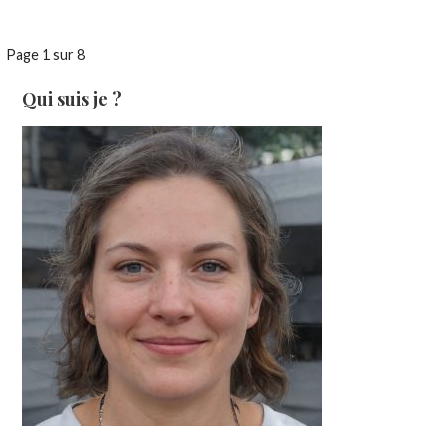
Navigation
Page 1 sur 8
dans
Qui suis je ?
Article