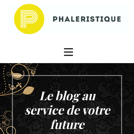
Passer
au
contenu
Phaleristique
Le blog au
service de votre
future