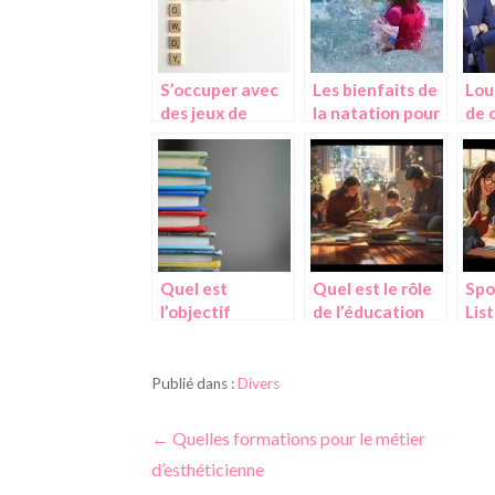
S’occuper avec
Les bienfaits de
Lou
des jeux de
la natation pour
de 
mots.
les enfants
ava
con
cho
Quel est
Quel est le rôle
Spo
l’objectif
de l’éducation
Lis
principal de
dans la famille ?
le p
l’education ?
l’E
l’É
Publié dans :
Divers
virt
Navigation
← Quelles formations pour le métier
d’esthéticienne
de