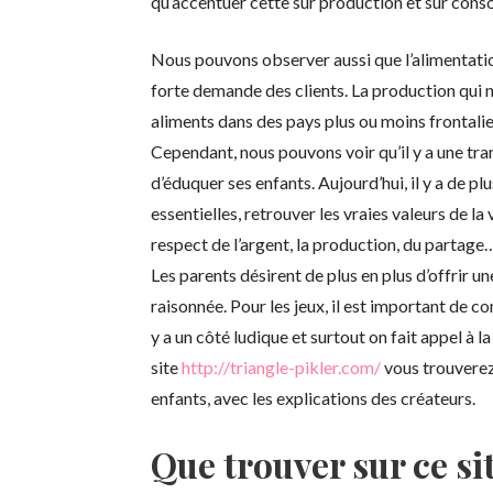
qu’accentuer cette sur production et sur con
Nous pouvons observer aussi que l’alimentatio
forte demande des clients. La production qui ne
aliments dans des pays plus ou moins frontalie
Cependant, nous pouvons voir qu’il y a une tr
d’éduquer ses enfants. Aujourd’hui, il y a de p
essentielles, retrouver les vraies valeurs de la
respect de l’argent, la production, du partage
Les parents désirent de plus en plus d’offrir u
raisonnée. Pour les jeux, il est important de c
y a un côté ludique et surtout on fait appel à l
site
http://triangle-pikler.com/
vous trouverez
enfants, avec les explications des créateurs.
Que trouver sur ce si