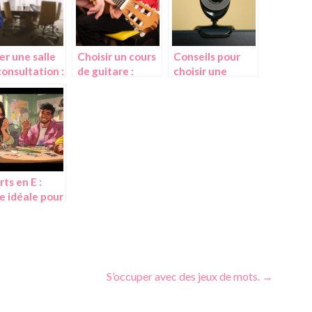
er une salle
Choisir un cours
Conseils pour
consultation :
de guitare :
choisir une
ntages et
avantages,
webcam pour
seils lors du
types et conseils
une
ix
visioconference
rts en E :
te idéale pour
etit Bac, de
sport à
quitation
uelle
S’occuper avec des jeux de mots. →