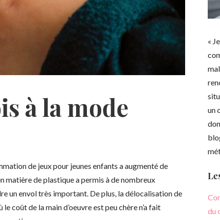
« J
com
mal
ren
is à la mode
sit
un 
don
blo
méti
mmation de jeux pour jeunes enfants a augmenté de
Les
 en matière de plastique a permis à de nombreux
dre un envol très important. De plus, la délocalisation de
Com
 le coût de la main d’oeuvre est peu chère n’a fait
du 