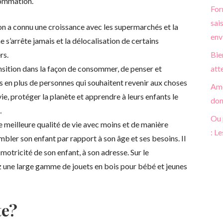
sommation.
For
sai
n a connu une croissance avec les supermarchés et la
env
 s’arrête jamais et la délocalisation de certains
rs.
Bie
ansition dans la façon de consommer, de penser et
att
lus en plus de personnes qui souhaitent revenir aux choses
Amé
 vie, protéger la planète et apprendre à leurs enfants le
don
…
Ou 
ne meilleure qualité de vie avec moins et de manière
: L
ombler son enfant par rapport à son âge et ses besoins. Il
a motricité de son enfant, à son adresse. Sur le
 une large gamme de jouets en bois pour bébé et jeunes
te?