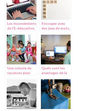
Les inconvénients
S’occuper avec
de l’E-éducation.
des jeux de mots.
Une colonie de
Quels sont les
vacances pour
avantages de la
améliorer son
mise en place d’un
anglais
SMI ?