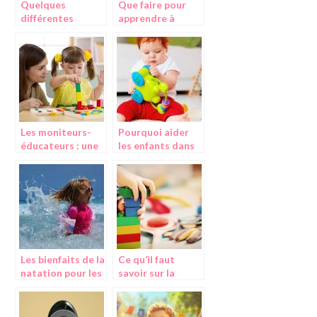
Quelques
Que faire pour
différentes
apprendre à
méthodes
coudre
pédagogiques
rapidement ?
Les moniteurs-
Pourquoi aider
éducateurs : une
les enfants dans
grande aide pour
le developpement
les enfants en
des experiences
difficulté sociale,
sensorielles ?
physique ou
mentale
Les bienfaits de la
Ce qu’il faut
natation pour les
savoir sur la
enfants
pedagogie
Montessori