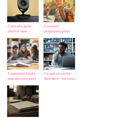
Conseils pour
Conseils
choisir une
pratiques pour
webcam pour une
aider votre
visioconference
enfant à bien
démarrer la
rentrée en CP
Comment l’aide
Ce qui se cache
aux devoirs peut
derrière : ‘où vous
transformer la
voyez-vous dans
réussite des
10 ans?’ – Gérer
collégiens et
l’anxiété liée aux
lycéens
questions
d’avenir