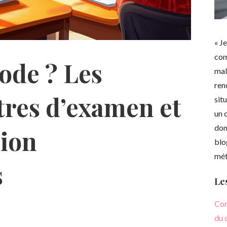
« J
com
code ? Les
mal
ren
tres d’examen et
sit
un 
don
sion
blo
méti
s
Les
Com
du 